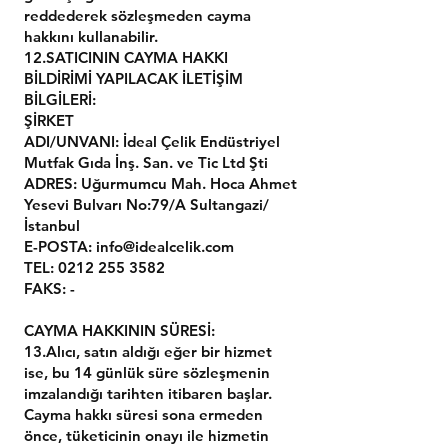
reddederek sözleşmeden cayma
hakkını kullanabilir.
12.SATICININ CAYMA HAKKI
BİLDİRİMİ YAPILACAK İLETİŞİM
BİLGİLERİ:
ŞİRKET
ADI/UNVANI: İdeal Çelik Endüstriyel
Mutfak Gıda İnş. San. ve Tic Ltd Şti
ADRES: Uğurmumcu Mah. Hoca Ahmet
Yesevi Bulvarı No:79/A Sultangazi/
İstanbul
E-POSTA:
info@idealcelik.com
TEL:
0212 255 3582
FAKS: -
CAYMA HAKKININ SÜRESİ:
13.Alıcı, satın aldığı eğer bir hizmet
ise, bu 14 günlük süre sözleşmenin
imzalandığı tarihten itibaren başlar.
Cayma hakkı süresi sona ermeden
önce, tüketicinin onayı ile hizmetin