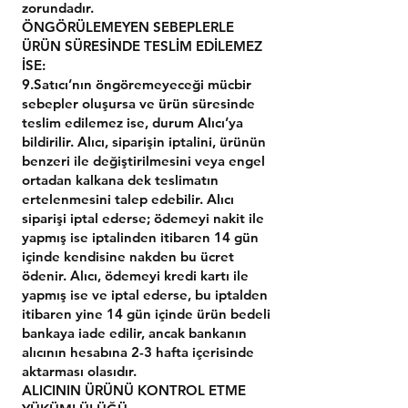
zorundadır.
ÖNGÖRÜLEMEYEN SEBEPLERLE
ÜRÜN SÜRESİNDE TESLİM EDİLEMEZ
İSE:
9.Satıcı’nın öngöremeyeceği mücbir
sebepler oluşursa ve ürün süresinde
teslim edilemez ise, durum Alıcı’ya
bildirilir. Alıcı, siparişin iptalini, ürünün
benzeri ile değiştirilmesini veya engel
ortadan kalkana dek teslimatın
ertelenmesini talep edebilir. Alıcı
siparişi iptal ederse; ödemeyi nakit ile
yapmış ise iptalinden itibaren 14 gün
içinde kendisine nakden bu ücret
ödenir. Alıcı, ödemeyi kredi kartı ile
yapmış ise ve iptal ederse, bu iptalden
itibaren yine 14 gün içinde ürün bedeli
bankaya iade edilir, ancak bankanın
alıcının hesabına 2-3 hafta içerisinde
aktarması olasıdır.
ALICININ ÜRÜNÜ KONTROL ETME