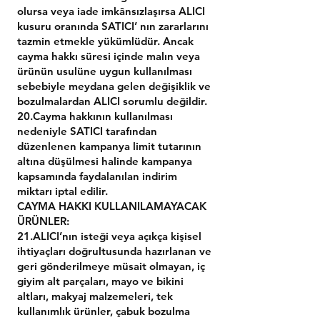
olursa veya iade imkânsızlaşırsa ALICI
kusuru oranında SATICI’ nın zararlarını
tazmin etmekle yükümlüdür. Ancak
cayma hakkı süresi içinde malın veya
ürünün usulüne uygun kullanılması
sebebiyle meydana gelen değişiklik ve
bozulmalardan ALICI sorumlu değildir.
20.Cayma hakkının kullanılması
nedeniyle SATICI tarafından
düzenlenen kampanya limit tutarının
altına düşülmesi halinde kampanya
kapsamında faydalanılan indirim
miktarı iptal edilir.
CAYMA HAKKI KULLANILAMAYACAK
ÜRÜNLER:
21.ALICI’nın isteği veya açıkça kişisel
ihtiyaçları doğrultusunda hazırlanan ve
geri gönderilmeye müsait olmayan, iç
giyim alt parçaları, mayo ve bikini
altları, makyaj malzemeleri, tek
kullanımlık ürünler, çabuk bozulma