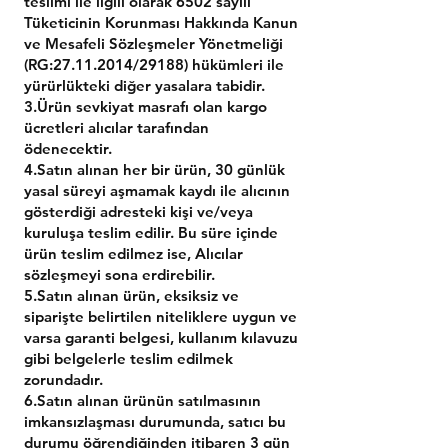
teslimi ile ilgili olarak 6502 sayılı
Tüketicinin Korunması Hakkında Kanun
ve Mesafeli Sözleşmeler Yönetmeliği
(RG:
27.11.2014
/29188) hükümleri ile
yürürlükteki diğer yasalara tabidir.
3.Ürün sevkiyat masrafı olan kargo
ücretleri alıcılar tarafından
ödenecektir.
4.Satın alınan her bir ürün, 30 günlük
yasal süreyi aşmamak kaydı ile alıcının
gösterdiği adresteki kişi ve/veya
kuruluşa teslim edilir. Bu süre içinde
ürün teslim edilmez ise, Alıcılar
sözleşmeyi sona erdirebilir.
5.Satın alınan ürün, eksiksiz ve
siparişte belirtilen niteliklere uygun ve
varsa garanti belgesi, kullanım kılavuzu
gibi belgelerle teslim edilmek
zorundadır.
6.Satın alınan ürünün satılmasının
imkansızlaşması durumunda, satıcı bu
durumu öğrendiğinden itibaren 3 gün