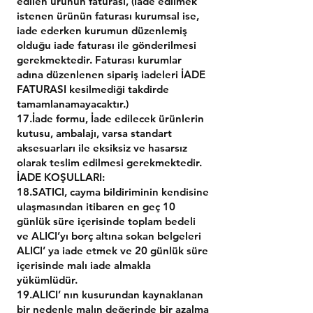
edilen ürünün faturası, (İade edilmek
istenen ürünün faturası kurumsal ise,
iade ederken kurumun düzenlemiş
olduğu iade faturası ile gönderilmesi
gerekmektedir. Faturası kurumlar
adına düzenlenen sipariş iadeleri İADE
FATURASI kesilmediği takdirde
tamamlanamayacaktır.)
17.İade formu, İade edilecek ürünlerin
kutusu, ambalajı, varsa standart
aksesuarları ile eksiksiz ve hasarsız
olarak teslim edilmesi gerekmektedir.
İADE KOŞULLARI:
18.SATICI, cayma bildiriminin kendisine
ulaşmasından itibaren en geç 10
günlük süre içerisinde toplam bedeli
ve ALICI’yı borç altına sokan belgeleri
ALICI’ ya iade etmek ve 20 günlük süre
içerisinde malı iade almakla
yükümlüdür.
19.ALICI’ nın kusurundan kaynaklanan
bir nedenle malın değerinde bir azalma