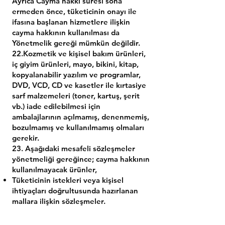
Ayrıca Cayma hakkı süresi sona
ermeden önce, tüketicinin onayı ile
ifasına başlanan hizmetlere ilişkin
cayma hakkının kullanılması da
Yönetmelik gereği mümkün değildir.
22.Kozmetik ve kişisel bakım ürünleri,
iç giyim ürünleri, mayo, bikini, kitap,
kopyalanabilir yazılım ve programlar,
DVD, VCD, CD ve kasetler ile kırtasiye
sarf malzemeleri (toner, kartuş, şerit
vb.) iade edilebilmesi için
ambalajlarının açılmamış, denenmemiş,
bozulmamış ve kullanılmamış olmaları
gerekir.
23. Aşağıdaki mesafeli sözleşmeler
yönetmeliği gereğince; cayma hakkının
kullanılmayacak ürünler,
Tüketicinin istekleri veya kişisel
ihtiyaçları doğrultusunda hazırlanan
mallara ilişkin sözleşmeler.
Çabuk bozulabilen veya son kullanma
tarihi geçebilecek malların teslimine