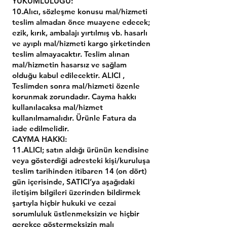
YÜKÜMLÜLÜĞÜ:
10.Alıcı, sözleşme konusu mal/hizmeti
teslim almadan önce muayene edecek;
ezik, kırık, ambalajı yırtılmış vb. hasarlı
ve ayıplı mal/hizmeti kargo şirketinden
teslim almayacaktır. Teslim alınan
mal/hizmetin hasarsız ve sağlam
olduğu kabul edilecektir. ALICI ,
Teslimden sonra mal/hizmeti özenle
korunmak zorundadır. Cayma hakkı
kullanılacaksa mal/hizmet
kullanılmamalıdır. Ürünle Fatura da
iade edilmelidir.
CAYMA HAKKI:
11.ALICI; satın aldığı ürünün kendisine
veya gösterdiği adresteki kişi/kuruluşa
teslim tarihinden itibaren 14 (on dört)
gün içerisinde, SATICI’ya aşağıdaki
iletişim bilgileri üzerinden bildirmek
şartıyla hiçbir hukuki ve cezai
sorumluluk üstlenmeksizin ve hiçbir
gerekçe göstermeksizin malı