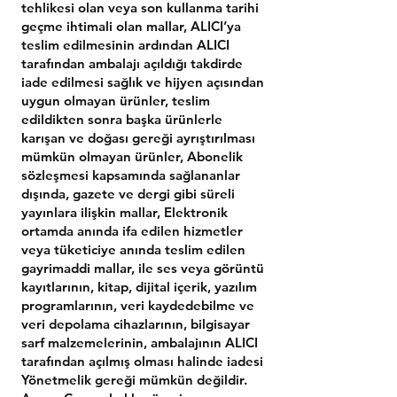
tehlikesi olan veya son kullanma tarihi
geçme ihtimali olan mallar, ALICI’ya
teslim edilmesinin ardından ALICI
tarafından ambalajı açıldığı takdirde
iade edilmesi sağlık ve hijyen açısından
uygun olmayan ürünler, teslim
edildikten sonra başka ürünlerle
karışan ve doğası gereği ayrıştırılması
mümkün olmayan ürünler, Abonelik
sözleşmesi kapsamında sağlananlar
dışında, gazete ve dergi gibi süreli
yayınlara ilişkin mallar, Elektronik
ortamda anında ifa edilen hizmetler
veya tüketiciye anında teslim edilen
gayrimaddi mallar, ile ses veya görüntü
kayıtlarının, kitap, dijital içerik, yazılım
programlarının, veri kaydedebilme ve
veri depolama cihazlarının, bilgisayar
sarf malzemelerinin, ambalajının ALICI
tarafından açılmış olması halinde iadesi
Yönetmelik gereği mümkün değildir.