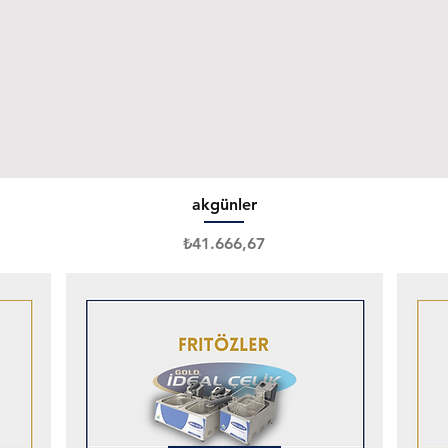
Hızlı Bakış
akgünler
Fiyat
₺41.666,67