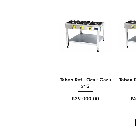
Taban Raflı Ocak Gazlı
Taban R
3'lü
Fiyat
Fi
₺29.000,00
₺