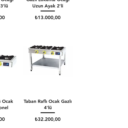
3'lü
Uzun Ayak 2'li
Fiyat
00
₺13.000,00
ü Ocak
Taban Raflı Ocak Gazlı
yonel
4'lü
Fiyat
00
₺32.200,00