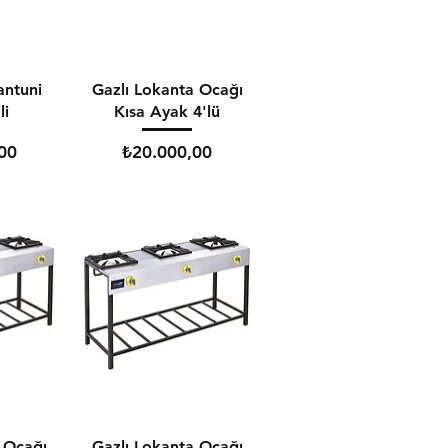
antuni
Gazlı Lokanta Ocağı
li
Kısa Ayak 4'lü
Fiyat
00
₺20.000,00
 Ocağı
Gazlı Lokanta Ocağı