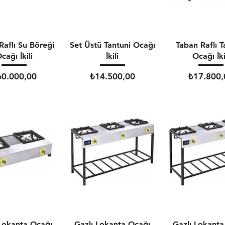
Raflı Su Böreği
Set Üstü Tantuni Ocağı
Taban Raflı T
cağı İkili
İkili
Ocağı İki
yat
Fiyat
Fiyat
60.000,00
₺14.500,00
₺17.800,
 Lokanta Ocağı
Gazlı Lokanta Ocağı
Gazlı Lokanta