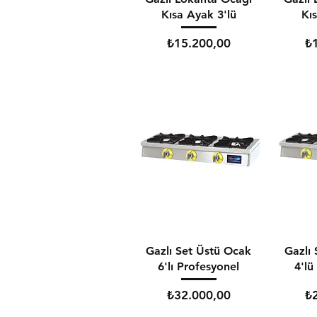
Kısa Ayak 3'lü
Kıs
Fiyat
Fi
₺15.200,00
₺
Gazlı Set Üstü Ocak
Gazlı
6'lı Profesyonel
4'lü
Fiyat
Fi
₺32.000,00
₺