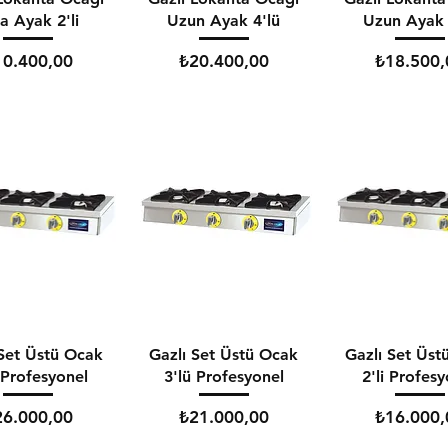
a Ayak 2'li
Uzun Ayak 4'lü
Uzun Ayak 
yat
Fiyat
Fiyat
10.400,00
₺20.400,00
₺18.500,
 Set Üstü Ocak
Gazlı Set Üstü Ocak
Gazlı Set Üst
 Profesyonel
3'lü Profesyonel
2'li Profes
yat
Fiyat
Fiyat
26.000,00
₺21.000,00
₺16.000,