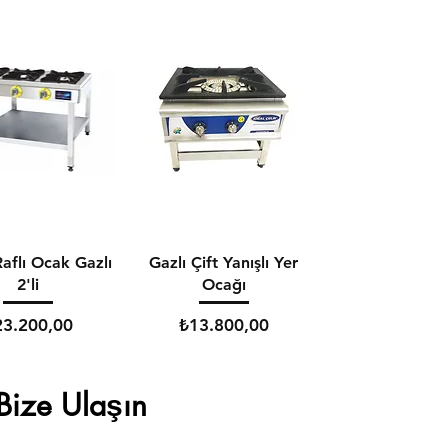
aflı Ocak Gazlı
Gazlı Çift Yanışlı Yer
2'li
Ocağı
yat
Fiyat
23.200,00
₺13.800,00
Bize Ulaşın