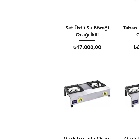
Set Üstü Su Böreği
Taban 
Ocağı İkili
O
Fiyat
Fi
₺47.000,00
₺
Gazlı Lokanta Ocağı
Gazlı