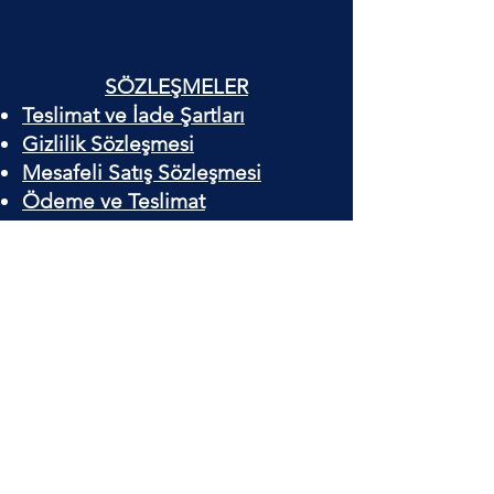
SÖZLEŞMELER
Teslimat ve İade Şartları
Gizlilik Sözleşmesi
Mesafeli Satış Sözleşmesi
Ödeme ve Teslimat
endüstriyel mutfak ürünleri
Acier idéal
FINIR. ALIMENTATION
CUISINE INS. EN CHANTANT.
COMMERCE. LTD. IST.
Quartier Uğurmumcu Hoca Ahmet
Yesevi boulevard No: 79/A Sultangazi