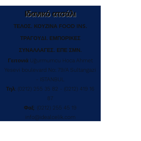
Ιδανικό ατσάλι
ΤΕΛΟΣ. ΚΟΥΖΙΝΑ FOOD INS.
ΤΡΑΓΟΥΔΙ. ΕΜΠΟΡΙΚΕΣ
ΣΥΝΑΛΛΑΓΕΣ. ΕΠΕ ΣΜΝ.
Γειτονιά Uğurmumcu Hoca Ahmet
Yesevi boulevard No: 79/A Sultangazi
- ISTANBUL
Τηλ:
(0212) 255 35 82 - (0212)
419 16
87
Φαξ:
(0212) 255 45 19
info@idealcelik.com