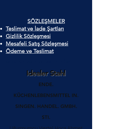
SÖZLEŞMELER
Teslimat ve İade Şartları
Gizlilik Sözleşmesi
Mesafeli Satış Sözleşmesi
Ödeme ve Teslimat
endüstriyel mutfak ürünleri
Idealer Stahl
ENDE.
KÜCHENLEBENSMITTEL IN.
SINGEN. HANDEL. GMBH.
STI.
Uğurmumcu Viertel Hoca Ahmet