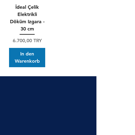
İdeal Çelik
Elektrikli
Döküm Izgara -
30 cm
Preis
6.700,00 TRY
In den
Warenkorb