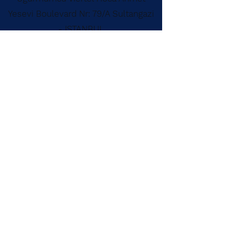
Yesevi Boulevard Nr: 79/A Sultangazi
- ISTANBUL
Tel:
(0212) 255 35 82 - (0212)
419 16 87
Fax:
(0212) 255 45 19
info@idealcelik.com