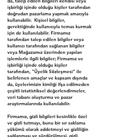
da, talep edilen bilgileri kendisi veya
işbirliği içinde olduğu kişiler tarafından
doğrudan pazarlama yapmak amacıyla
kullanabilir. Kişisel bilgiler,
gerektiğinde kullanıcıyla temas kurmak
için de kullanılabilir. Firmamız
tarafından talep edilen bilgiler veya
kullanıcı tarafından sağlanan bilgiler
veya Mağazamız üzerinden yapılan
işlemlerle ilgili bilgiler; Firmamız ve
işbirliği içinde olduğu kişiler
tarafından, "Üyelik Sözleşmesi" ile
belirlenen amaçlar ve kapsam dışında
da, üyelerimizin kimliği ifşa edilmeden
çeşitli istatistiksel değerlendirmeler,
veri tabanı oluşturma ve pazar
araştırmalarında kullanılabilir.
Firmamız, gizli bilgileri kesinlikle özel
ve gizli tutmayı, bunu bir sır saklama
yükümü olarak addetmeyi ve gizliliğin
sağlanması ve sürdürülmesi, gizli