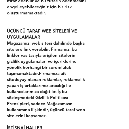
itiraz edebilir ve bu tutarın ödenmesini
engelleyebileceğiniz için bir risk
oluşturmamaktadır.
ÜÇÜNCÜ TARAF WEB SİTELERİ VE
UYGULAMALAR
Mağazamız, web sitesi dâhilinde başka
sitelere link verebilir. Firmamız, bu
linkler vasıtasıyla erişilen sitelerin
gizlilik uygulamaları ve içeriklerine
yönelik herhangi bir sorumluluk
taşımamaktadır.Firmamıza ait
sitedeyayınlanan reklamlar, reklamcılık
yapan iş ortaklarımız aracılığı ile
kullanıcılarımıza dağıtılır. İş bu
sözleşmedeki Gizlilik Politikası
Prensipleri, sadece Mağazamızın
kullanımına ilişkindir, üçüncü taraf web
sitelerini kapsamaz.
İSTİSNAİ HALLER