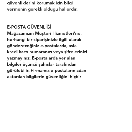
güvenliklerini korumak için bilgi
vermenin gerekli olduğu hallerdir.
E-POSTA GÜVENLİĞİ
Mağazamızın Müşteri Hizmetleri’ne,
herhangi bir siparişinizle ilgili olarak
göndereceğiniz e-postalarda, asla
kredi kartı numaranızı veya şifrelerinizi
yazmayınız. E-postalarda yer alan
bilgiler üçüncü şahıslar tarafından
görülebilir. Firmamız e-postalarınızdan
aktarılan bilgilerin güvenliğini hiçbir
koşulda garanti edemez.
TARAYICI ÇEREZLERİ
Firmamız, mağazamızı ziyaret eden
kullanıcılar ve kullanıcıların web
sitesini kullanımı hakkındaki bilgileri
teknik bir iletişim dosyası (Çerez-
Cookie) kullanarak elde edebilir. Bahsi