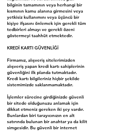
bilginin tamamının veya herhangi bir
kısmının kamu alanına girmesini veya
yetkisiz kullanımını veya üçüncü bir
kişiye ifşasını önlemek için gerekli tüm
tedbirleri almayı ve gerekli özeni
göstermeyi taahhüt etmektedir.
KREDİ KARTI GÜVENLİĞİ
Firmamız, alışveriş sitelerimizden
alışveriş yapan kredi kartı sahiplerinin
güvenliğini ilk planda tutmaktadır.
Kredi kartı bilgileriniz hiçbir şekilde
sistemimizde saklanmamaktadır.
İşlemler sürecine girdiğinizde güvenli
bir sitede olduğunuzu anlamak için
dikkat etmeniz gereken iki şey vardır.
Bunlardan biri tarayıcınızın en alt
satırında bulunan bir anahtar ya da kilit
simgesidir. Bu güvenli bir internet