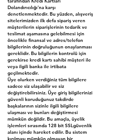
tarafından Kredi Kartları
Dolandırıcılığı'na karşı
denetlenmektedir. Bu yüzden, alışveriş
sitelerimizden ilk defa sipariş veren
müşterilerin siparişlerinin tedarik ve
teslimat aşamasına gelebilmesi için
öncelikle finansal ve adres/telefon
bilgilerinin doğruluğunun onaylanması
gereklidir. Bu bilgilerin kontrolü için
gerekirse kredi kartı sahibi müşteri ile
veya ilgili banka ile irtibata
geçilmektedir.
Üye olurken verdiğiniz tüm bilgilere
sadece siz ulaşabilir ve siz
değiştirebilirsiniz. Üye giriş bilgilerinizi
güvenli koruduğunuz takdirde
başkalarının sizinle ilgili bilgilere
ulaşması ve bunları değiştirmesi
mümkün değildir. Bu amaçla, üyelik
işlemleri sırasında 128 bit SSLgüvenlik
alanı içinde hareket edilir. Bu sistem
kırılması mümkün olmayan bir