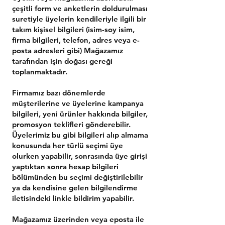
çeşitli form ve anketlerin doldurulması
suretiyle üyelerin kendileriyle ilgili bir
takım kişisel bilgileri (isim-soy isim,
firma bilgileri, telefon, adres veya e-
posta adresleri gibi) Mağazamız
tarafından işin doğası gereği
toplanmaktadır.
Firmamız bazı dönemlerde
müşterilerine ve üyelerine kampanya
bilgileri, yeni ürünler hakkında bilgiler,
promosyon teklifleri gönderebilir.
Üyelerimiz bu gibi bilgileri alıp almama
konusunda her türlü seçimi üye
olurken yapabilir, sonrasında üye girişi
yaptıktan sonra hesap bilgileri
bölümünden bu seçimi değiştirilebilir
ya da kendisine gelen bilgilendirme
iletisindeki linkle bildirim yapabilir.
Mağazamız üzerinden veya eposta ile