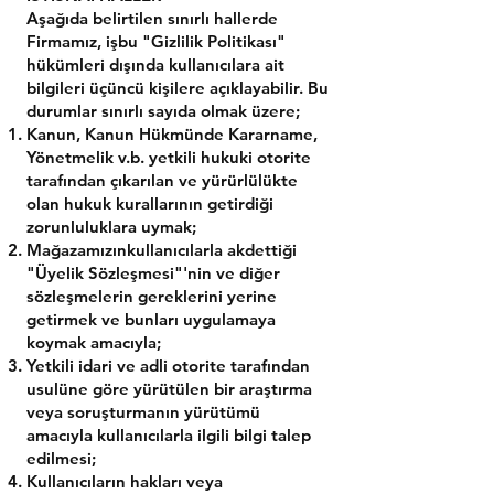
Aşağıda belirtilen sınırlı hallerde
Firmamız, işbu "Gizlilik Politikası"
hükümleri dışında kullanıcılara ait
bilgileri üçüncü kişilere açıklayabilir. Bu
durumlar sınırlı sayıda olmak üzere;
Kanun, Kanun Hükmünde Kararname,
Yönetmelik v.b. yetkili hukuki otorite
tarafından çıkarılan ve yürürlülükte
olan hukuk kurallarının getirdiği
zorunluluklara uymak;
Mağazamızınkullanıcılarla akdettiği
"Üyelik Sözleşmesi"'nin ve diğer
sözleşmelerin gereklerini yerine
getirmek ve bunları uygulamaya
koymak amacıyla;
Yetkili idari ve adli otorite tarafından
usulüne göre yürütülen bir araştırma
veya soruşturmanın yürütümü
amacıyla kullanıcılarla ilgili bilgi talep
edilmesi;
Kullanıcıların hakları veya