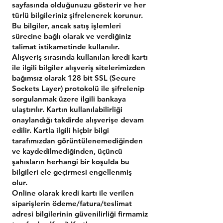
sayfasında olduğunuzu gösterir ve her
türlü bilgileriniz şifrelenerek korunur.
Bu bilgiler, ancak satış işlemleri
sürecine bağlı olarak ve verdiğiniz
talimat istikametinde kullanılır.
Alışveriş sırasında kullanılan kredi kartı
ile ilgili bilgiler alışveriş sitelerimizden
bağımsız olarak 128 bit SSL (Secure
Sockets Layer) protokolü ile şifrelenip
sorgulanmak üzere ilgili bankaya
ulaştırılır. Kartın kullanılabilirliği
onaylandığı takdirde alışverişe devam
edilir. Kartla ilgili hiçbir bilgi
tarafımızdan görüntülenemediğinden
ve kaydedilmediğinden, üçüncü
şahısların herhangi bir koşulda bu
bilgileri ele geçirmesi engellenmiş
olur.
Online olarak kredi kartı ile verilen
siparişlerin ödeme/fatura/teslimat
adresi bilgilerinin güvenilirliği firmamiz