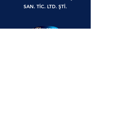
SAN. TİC. LTD. ŞTİ.
Uğurmumcu حي Hoca Ahmet Yesevi
شارع No: 79 / A Sultangazi - ISTANBUL
هاتف:
(0212) 255 35 82 - (0212)
419 16
87
فاكس:
(0212) 255 45 19
info@idealcelik.com