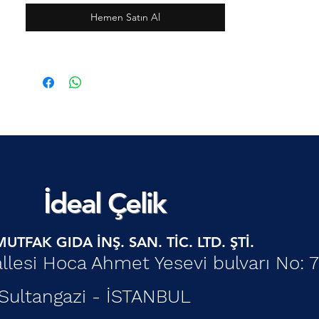
Hemen Satın Al
İdeal Çelik
UTFAK GIDA İNŞ. SAN. TİC. LTD. ŞTİ.
esi Hoca Ahmet Yesevi bulvarı No: 
Sultangazi - İSTANBUL