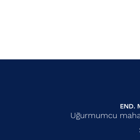
END. M
Uğurmumcu mahall