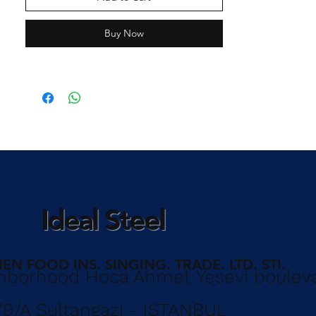
Buy Now
Ideal Steel
EN FOOD INS. SINGING. TRADE. LTD. STI.
borhood Hoca Ahmet Yesevi boulev
79/A Sultangazi - ISTANBUL