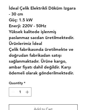
İdeal Çelik Elektrikli Döküm Izgara
- 30 cm
Güç:
1.5 kW
Enerji:
220V - 50Hz
Yüksek kalitede işlenmiş
paslanmaz sacdan üretilmektedir.
Ürünlerimiz
İdeal
Çelik
fabrikasında üretilmekte ve
doğrudan fabrikadan satışı
sağlanmaktadır.
Ürüne kargo,
ambar fiyatı dahil değildir. Karşı
ödemeli olarak gönderilmektedir.
Quantity
*
Add to Cart