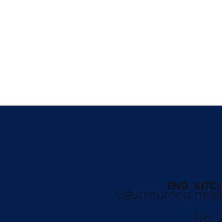
END. KITCH
Uğurmumcu neigh
No: 