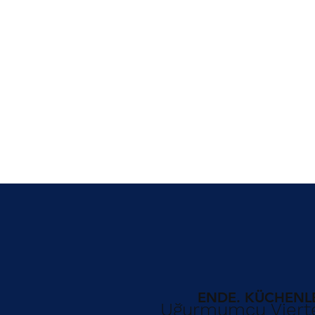
ENDE. KÜCHENLE
Uğurmumcu Vierte