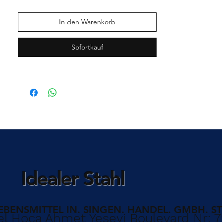
In den Warenkorb
Sofortkauf
Idealer Stahl
BENSMITTEL IN. SINGEN. HANDEL. GMBH. ST
l Hoca Ahmet Yesevi Boulevard Nr: 7